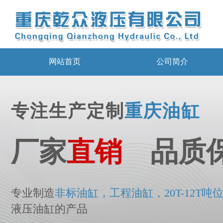
网站首页
公司简介
专注生产定制
重庆油缸
厂家
直销
品质
专业制造
非标
油
缸，工程油缸，20T-12T吨
液压油缸的产品