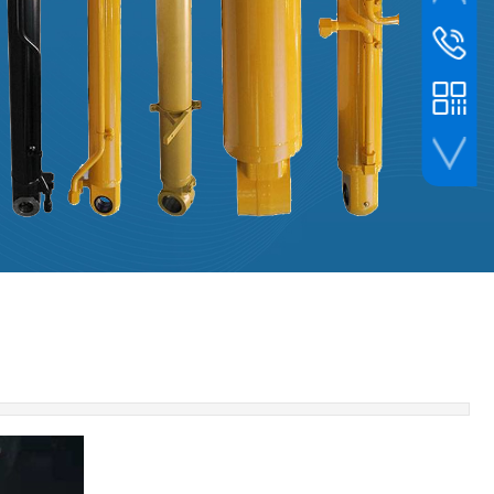
服务热线
1362769
24小时
1842346
手机扫一扫