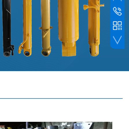
服务热线
1362769
24小时
1842346
手机扫一扫