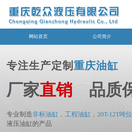
网站首页
公司简介
专注生产定制
重庆油缸
厂家
直销
品质
专业制造
非标
油
缸，工程油缸，20T-12T吨
液压油缸的产品