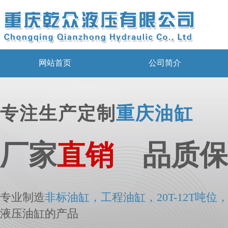
网站首页
公司简介
专注生产定制
重庆油缸
厂家
直销
品质保
专业制造
非标
油
缸，工程油缸，20T-12T吨位
液压油缸的产品